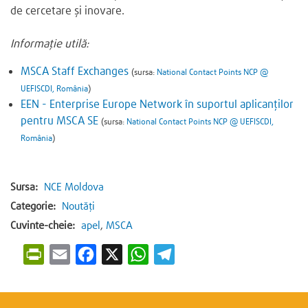
de cercetare și inovare.
Informație utilă:
MSCA Staff Exchanges
(sursa:
National Contact Points NCP @
UEFISCDI, România
)
EEN - Enterprise Europe Network în suportul aplicanților
pentru MSCA SE
(sursa:
National Contact Points NCP @ UEFISCDI,
România
)
Sursa:
NCE Moldova
Categorie:
Noutăți
Cuvinte-cheie:
apel
,
MSCA
P
E
F
X
W
T
r
m
a
h
e
i
a
c
a
l
n
i
e
t
e
t
l
b
s
g