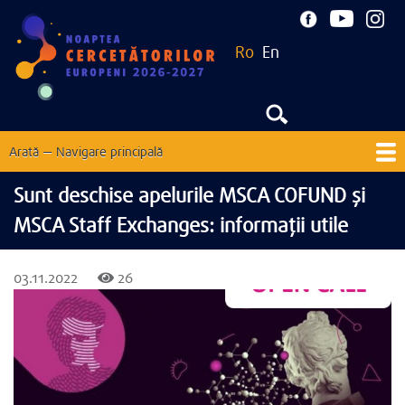
Mergi
la
Ro
En
conţinutul
principal
Arată — Navigare principală
Navigare
principală
Acasă
Despre
Noutăți
EU Corner
Contacte
Sunt deschise apelurile MSCA COFUND și
MSCA Staff Exchanges: informații utile
Ediții precedente
03.11.2022
26