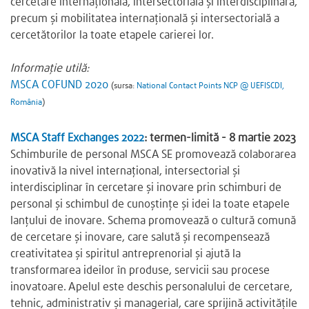
cercetare internațională, intersectorială și interdisciplinară,
precum și mobilitatea internațională și intersectorială a
cercetătorilor la toate etapele carierei lor.
Informație utilă:
MSCA COFUND 2020
(sursa:
National Contact Points NCP @ UEFISCDI,
România
)
MSCA Staff Exchanges 2022
: termen-limită - 8 martie 2023
Schimburile de personal MSCA SE promovează colaborarea
inovativă la nivel internațional, intersectorial și
interdisciplinar în cercetare și inovare prin schimburi de
personal și schimbul de cunoștințe și idei la toate etapele
lanțului de inovare. Schema promovează o cultură comună
de cercetare și inovare, care salută și recompensează
creativitatea și spiritul antreprenorial și ajută la
transformarea ideilor în produse, servicii sau procese
inovatoare. Apelul este deschis personalului de cercetare,
tehnic, administrativ și managerial, care sprijină activitățile