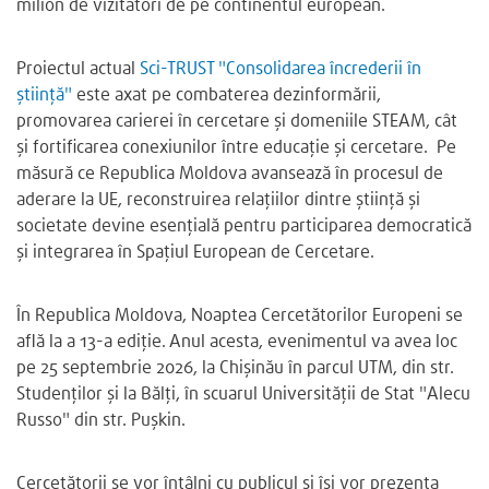
milion de vizitatori de pe continentul european.
Proiectul actual
Sci-TRUST "Сonsolidarea încrederii în
știință"
este axat pe combaterea dezinformării,
promovarea carierei în cercetare și domeniile STEAM, cât
și fortificarea conexiunilor între educație și cercetare. Pe
măsură ce Republica Moldova avansează în procesul de
aderare la UE, reconstruirea relațiilor dintre știință și
societate devine esențială pentru participarea democratică
și integrarea în Spațiul European de Cercetare.
În Republica Moldova, Noaptea Cercetătorilor Europeni se
află la a 13-a ediție. Anul acesta, evenimentul va avea loc
pe 25 septembrie 2026, la Chișinău în parcul UTM, din str.
Studenților și la Bălți, în scuarul Universității de Stat "Alecu
Russo" din str. Pușkin.
Cercetătorii se vor întâlni cu publicul și își vor prezenta