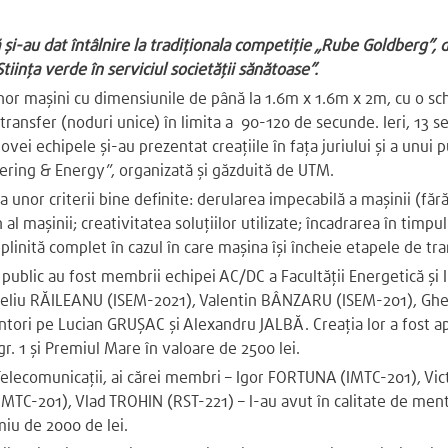
ă și-au dat întâlnire la tradiționala competiție „Rube Goldberg”,
tiința verde în serviciul societății sănătoase”.
nor mașini cu dimensiunile de până la 1.6m x 1.6m x 2m, cu o sc
transfer (noduri unice) în limita a 90-120 de secunde. Ieri, 13 
dovei echipele și-au prezentat creațiile în fața juriului și a unui p
ering & Energy”, organizată și găzduită de UTM.
aza unor criterii bine definite: derularea impecabilă a mașinii (f
al mașinii; creativitatea soluțiilor utilizate; încadrarea în timpu
plinită complet în cazul în care mașina își încheie etapele de tra
și public au fost membrii echipei AC/DC a Facultății Energetică și
rneliu RĂILEANU (ISEM-2021), Valentin BÂNZARU (ISEM-201), G
ntori pe Lucian GRUȘAC și Alexandru JALBĂ. Creația lor a fost 
gr. 1 și Premiul Mare în valoare de 2500 lei.
 și Telecomunicații, ai cărei membri – Igor FORTUNA (IMTC-201), 
MTC-201), Vlad TROHIN (RST-221) – l-au avut în calitate de ment
miu de 2000 de lei.