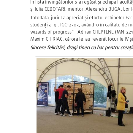
În lista învingătorilor s-a regăsit și echipa Facul
și Iulia CEBOTARI, mentor: Alexandru BUGA. Lor le-
Totodată, juriul a apreciat și efortul echipelor 
studenți ai gr. IGC-2303, având-o în calitate de m
wizards of progress” – Adrian CHEPTENE (MN-221)
Maxim CHIRIAC, cărora le-au revenit locurile IV și,
Sincere felicitări, dragi tineri cu har pentru creați