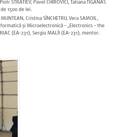
din Piotr STRATIEV, Pavel CHIROVICI, Tatiana TIGANAS
 de 1500 de lei.
asile MUNTEAN, Cristina SÎNCHETRU, Vera SAMOIL,
nformatică și Microelectronică – „Electronics – the
RIAC (EA-231), Sergiu MALÎI (EA-231), mentor: