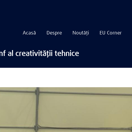
Acasă
Despre
Noutăți
EU Corner
Navigare
principală
Mergi
al creativității tehnice
la
conţinutul
principal