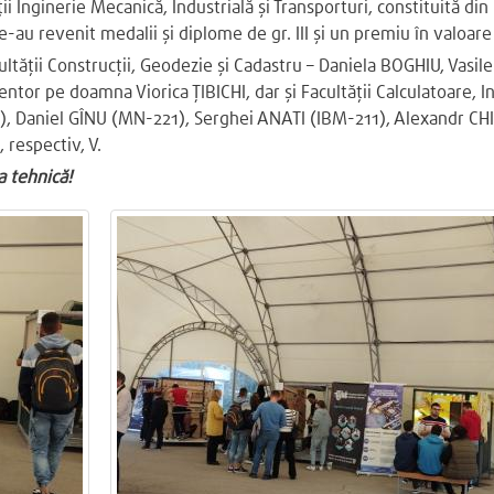
tății Inginerie Mecanică, Industrială și Transporturi, constituită 
au revenit medalii și diplome de gr. III și un premiu în valoare
Facultății Construcții, Geodezie și Cadastru – Daniela BOGHIU, V
entor pe doamna Viorica ȚIBICHI, dar și Facultății Calculatoare, I
, Daniel GÎNU (MN-221), Serghei ANATI (IBM-211), Alexandr CHI
 respectiv, V.
a tehnică!