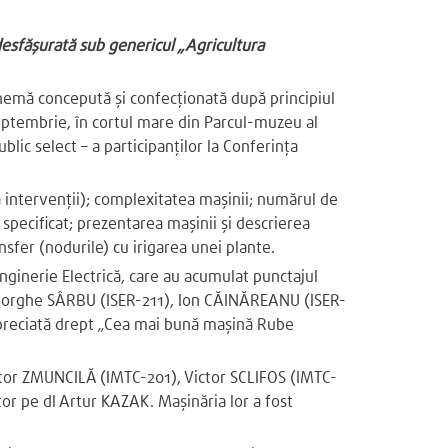
 desfășurată sub genericul „Agricultura
hemă concepută și confecționată după principiul
septembrie, în cortul mare din Parcul-muzeu al
ublic select – a participanților la Conferința
ără intervenții); complexitatea mașinii; numărul de
l specificat; prezentarea mașinii și descrierea
nsfer (nodurile) cu irigarea unei plante.
 Inginerie Electrică, care au acumulat punctajul
heorghe SÂRBU (ISER-211), Ion CĂINĂREANU (ISER-
apreciată drept „Cea mai bună mașină Rube
Victor ZMUNCILĂ (IMTC-201), Victor SCLIFOS (IMTC-
or pe dl Artur KAZAK. Mașinăria lor a fost