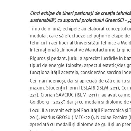
Cinci echipe de tineri pasionați de creația tehnic
sustenabilă”, cu suportul proiectului GreenSCI – „Ș
Timp de o lună, echipele au elaborat conceptul u
modular, care să efectueze cel puțin 10 etape de 
tehnicii în aer liber al Universității Tehnice a Mol
Internațională „Innovative Manufacturing Engine
Riguros și pedant, juriul a apreciat lucrările în b
tipuri de energie folosite; aspectul estetic/design 
funcționalității acesteia, considerând sarcina înde
Cei mai ingenioși, dar și apreciați de către juriu 
maxim. Studenții Florin TESLARI (ISEM-201), Co
221), Ciprian SAVCIUC (ISEM-231) i-au avut ca me
Goldberg – 2023”, dar și cu medalii și diplome de 
Locul II a revenit echipei Facultății Electronică
201), Marius GROSU (IMTC-221), Nicolae Fachira (I
apreciată cu medalii și diplome de gr. II și un pre