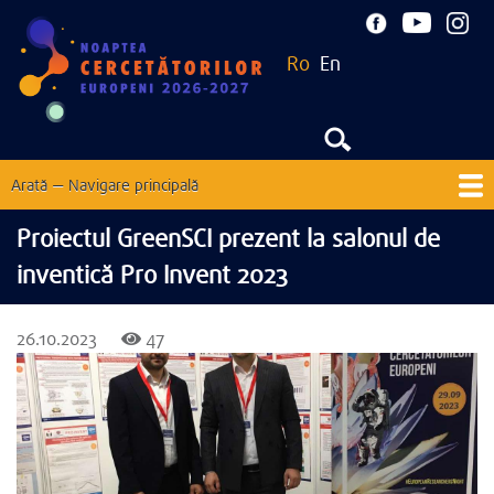
Mergi
la
Ro
En
conţinutul
principal
Arată — Navigare principală
Navigare
principală
Acasă
Despre
Noutăți
EU Corner
Contacte
Proiectul GreenSCI prezent la salonul de
inventică Pro Invent 2023
Ediții precedente
26.10.2023
47