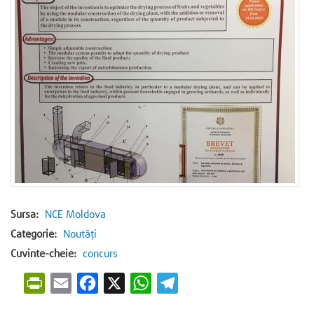
Sursa:
NCE Moldova
Categorie:
Noutăți
Cuvinte-cheie:
concurs
P
E
F
X
W
T
r
m
a
h
e
i
a
c
a
l