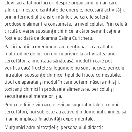
Elevii au aflat noi lucruri despre organismul uman care
zilnic primește o cantitate de energie, necesară activității,
prin intermediul transformărilor, pe care le suferă
produsele alimentre consumate, la nivel celular. Prin celulă
circulă diverse substanțe chimice, a căror semnificație a
fost elucidată de doamna Galina Curicheru.
Participanții la eveniment au menționat că au aflat o
multitudine de lucruri noi cu privire la activitatea unui
cercetător, alimentația sănătoasă, modul în care pot
verifica dacă fructele și legumele nu sunt nocive, pericolul
nitraților, substanțe chimice, tipul de fructe comestibile,
tipul de aparataj și modul în care putem măsura nitrații,
toxicanți chimici în produsele alimentare, pericolul și
securitatea alimentelor ș.a.
Pentru edițiile viitoare elevii au sugerat întâlniri cu noi
cercetători, noi subiecte atractive din domeniul chimiei, să
mai fie implicați în activități experimentale.
Mulțumiri administrației și personalului didactic