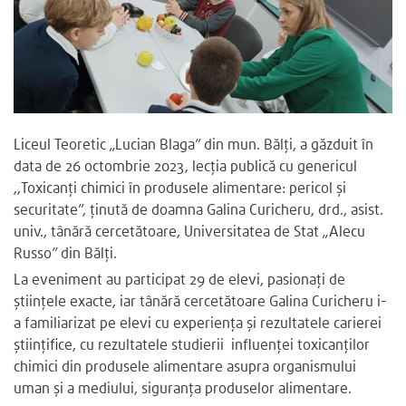
Liceul Teoretic „Lucian Blaga” din mun. Bălţi, a găzduit în
data de 26 octombrie 2023, lecția publică cu genericul
,,Toxicanți chimici în produsele alimentare: pericol și
securitate”, ținută de doamna Galina Curicheru, drd., asist.
univ., tânără cercetătoare, Universitatea de Stat „Alecu
Russo” din Bălți.
La eveniment au participat 29 de elevi, pasionați de
științele exacte, iar tânără cercetătoare Galina Curicheru i-
a familiarizat pe elevi cu experiența și rezultatele carierei
științifice, cu rezultatele studierii influenței toxicanților
chimici din produsele alimentare asupra organismului
uman și a mediului, siguranța produselor alimentare.