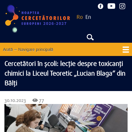
Mergi
la
Ro
En
conţinutul
principal
Arată — Navigare principală
Navigare
principală
Acasă
Despre
Noutăți
EU Corner
Contacte
Cercetători în școli: lecție despre toxicanți
chimici la Liceul Teoretic „Lucian Blaga” din
Ediții precedente
Bălţi
30.10.2023
77