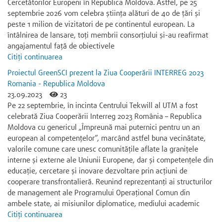
Cercetătorilor Europeni în Republica Moldova. Astfel, pe 25
septembrie 2026 vom celebra știința alături de 40 de țări și
peste 1 milion de vizitatori de pe continentul european. La
întâlnirea de lansare, toți membrii consorțiului și-au reafirmat
angajamentul față de obiectivele
Citiți continuarea
Proiectul GreenSCI prezent la Ziua Cooperării INTERREG 2023
Romania - Republica Moldova
23.09.2023
23
Pe 22 septembrie, în incinta Centrului Tekwill al UTM a fost
celebrată Ziua Cooperării Interreg 2023 România – Republica
Moldova cu genericul „Împreună mai puternici pentru un an
european al competențelor”, marcând astfel buna vecinătate,
valorile comune care unesc comunitățile aflate la granițele
interne și externe ale Uniunii Europene, dar și competențele din
educație, cercetare și inovare dezvoltare prin acțiuni de
cooperare transfrontalieră. Reunind reprezentanți ai structurilor
de management ale Programului Operațional Comun din
ambele state, ai misiunilor diplomatice, mediului academic
Citiți continuarea