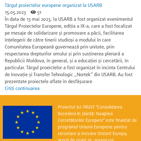
Târgul proiectelor europene organizat la USARB
15.05.2023
51
În data de 13 mai 2023, la USARB a fost organizat evenimentul
Târgul Proiectelor Europene, ediția a IX-a, care a fost focalizat
pe mesaje de solidarizare și promovare a păcii, facilitarea
înțelegerii de către tinerii studioși a modului în care
Comunitatea Europeană guvernează prin unitate, prin
respectarea drepturilor omului și prin susținerea plenară a
Republicii Moldova, în general, și a educației și cercetării, în
particular. Târgul proeictelor a fost organizat în incinta Centrului
de Inovație și Transfer Tehnologic ,,Nortek” din USARB. Au fost
prezentate proiectele aflate în desfășurare
Citiți continuarea
Proiectul Sci-TRUST “Consolidarea
încrederii în știință: Noaptea
Cercetătorilor Europeni” este finanțat de
programul Uniunii Europene pentru
cercetare și inovare Orizont Europa,
acord de grant nr. 101305415