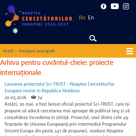
Mergi
la
Ro
En
conţinutul
principal
Arată — Navigare principală
Navigare
principală
Arhiva pentru cuvântul-cheie: proiecte
Acasă
Despre
Noutăți
EU Corner
Contacte
internaționale
Ediții precedente
Lansarea proiectului Sci-TRUST – Noaptea Cercetătorilor
Europeni revine în Republica Moldova
20.05.2026
74
Astăzi, 20 mai, a fost lansat oficial proiectul Sci-TRUST, care își
propune să aducă cercetarea mai aproape de publicul larg și să
consolideze încrederea în știință. Proiectul, unul dintre cele 49
finanțate de Uniunea Europeană prin intermediul Programului
Orizont Europa din peste 241 de propuneri, readuce Noaptea