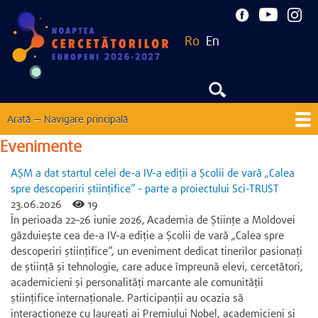
Mergi
la
Ro
En
conţinutul
principal
Arată — Navigare principală
Navigare
principală
Evenimente
Acasă
Despre
Noutăți
EU Corner
Contacte
AȘM a dat startul celei de-a IV-a ediții a Școlii de vară „Calea
Ediții precedente
spre descoperiri științifice” - parte a proiectului Sci-TRUST
23.06.2026
19
În perioada 22–26 iunie 2026, Academia de Științe a Moldovei
găzduiește cea de-a IV-a ediție a Școlii de vară „Calea spre
descoperiri științifice”, un eveniment dedicat tinerilor pasionați
de știință și tehnologie, care aduce împreună elevi, cercetători,
academicieni și personalități marcante ale comunității
științifice internaționale. Participanții au ocazia să
interacționeze cu laureați ai Premiului Nobel, academicieni și