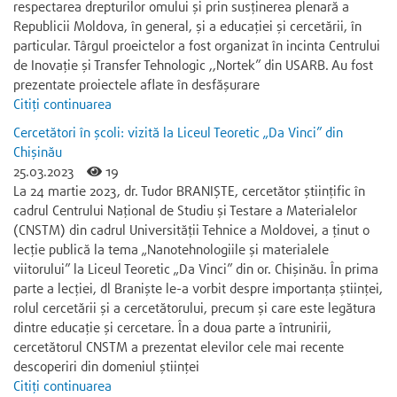
respectarea drepturilor omului și prin susținerea plenară a
Republicii Moldova, în general, și a educației și cercetării, în
particular. Târgul proeictelor a fost organizat în incinta Centrului
de Inovație și Transfer Tehnologic ,,Nortek” din USARB. Au fost
prezentate proiectele aflate în desfășurare
Citiți continuarea
Cercetători în școli: vizită la Liceul Teoretic „Da Vinci” din
Chișinău
25.03.2023
19
La 24 martie 2023, dr. Tudor BRANIȘTE, cercetător științific în
cadrul Centrului Național de Studiu și Testare a Materialelor
(CNSTM) din cadrul Universității Tehnice a Moldovei, a ținut o
lecție publică la tema „Nanotehnologiile și materialele
viitorului” la Liceul Teoretic „Da Vinci” din or. Chișinău. În prima
parte a lecției, dl Braniște le-a vorbit despre importanța științei,
rolul cercetării și a cercetătorului, precum și care este legătura
dintre educație și cercetare. În a doua parte a întrunirii,
cercetătorul CNSTM a prezentat elevilor cele mai recente
descoperiri din domeniul științei
Citiți continuarea