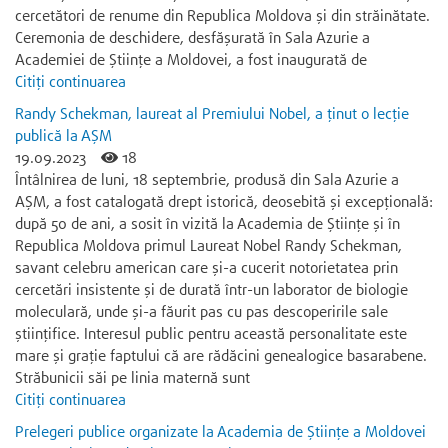
cercetători de renume din Republica Moldova și din străinătate.
Ceremonia de deschidere, desfășurată în Sala Azurie a
Academiei de Științe a Moldovei, a fost inaugurată de
Citiți continuarea
Randy Schekman, laureat al Premiului Nobel, a ținut o lecție
publică la AȘM
19.09.2023
18
Întâlnirea de luni, 18 septembrie, produsă din Sala Azurie a
AȘM, a fost catalogată drept istorică, deosebită și excepțională:
după 50 de ani, a sosit în vizită la Academia de Științe și în
Republica Moldova primul Laureat Nobel Randy Schekman,
savant celebru american care și-a cucerit notorietatea prin
cercetări insistente și de durată într-un laborator de biologie
moleculară, unde și-a făurit pas cu pas descoperirile sale
științifice. Interesul public pentru această personalitate este
mare și grație faptului că are rădăcini genealogice basarabene.
Străbunicii săi pe linia maternă sunt
Citiți continuarea
Prelegeri publice organizate la Academia de Științe a Moldovei