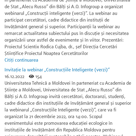
în parteneriat cu Academia de Științe a Moldovei, Universitatea
de Stat „Alecu Russo” din Bălți și A.O. Infogroup a organizat
webinarul „Construcții inteligente (verzi)”. La webinar au
participat cercetători, cadre didactice din instituții de
învățământ general și superior. Participanții la webinar au
remarcat actualitatea subiectului pus în discuție și necesitatea
organizării unor astfel de evenimente și în viitor. Prezentări:
Proiectul Scientix Rodica Cujba, dr., șef Direcția Cercetări
Științifice Proiectul Noaptea Cercetătorilor
Citiți continuarea
Invitație la webinar „Construcțiile Inteligente (verzi)”
16.12.2022
154
Universitatea Tehnică a Moldovei în parteneriat cu Academia de
Științe a Moldovei, Universitatea de Stat „Alecu Russo” din
Bălți și A.O. Infogroup invită cercetători, doctoranzi, studenți,
cadre didactice din instituțiile de învățământ general și superior
la webinarul „Construcțiile Inteligente (verzi)”, care va fi
organizat la 21 decembrie 2022, ora 14:00. Scopul
evenimentului este promovarea educației ecologice în
instituțiile de învățământ din Republica Moldova pentru