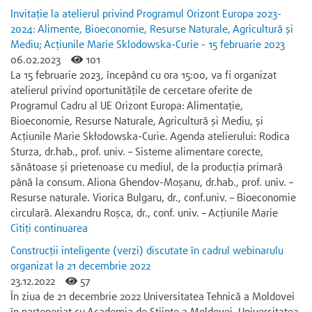
Invitație la atelierul privind Programul Orizont Europa 2023-
2024: Alimente, Bioeconomie, Resurse Naturale, Agricultură și
Mediu; Acțiunile Marie Sklodowska-Curie - 15 februarie 2023
06.02.2023
101
La 15 februarie 2023, începând cu ora 15:00, va fi organizat
atelierul privind oportunitățile de cercetare oferite de
Programul Cadru al UE Orizont Europa: Alimentație,
Bioeconomie, Resurse Naturale, Agricultură și Mediu, și
Acțiunile Marie Skłodowska-Curie. Agenda atelierului: Rodica
Sturza, dr.hab., prof. univ. – Sisteme alimentare corecte,
sănătoase și prietenoase cu mediul, de la producția primară
până la consum. Aliona Ghendov-Moșanu, dr.hab., prof. univ. –
Resurse naturale. Viorica Bulgaru, dr., conf.univ. – Bioeconomie
circulară. Alexandru Roșca, dr., conf. univ. – Acțiunile Marie
Citiți continuarea
Construcții inteligente (verzi) discutate în cadrul webinarulu
organizat la 21 decembrie 2022
23.12.2022
57
În ziua de 21 decembrie 2022 Universitatea Tehnică a Moldovei