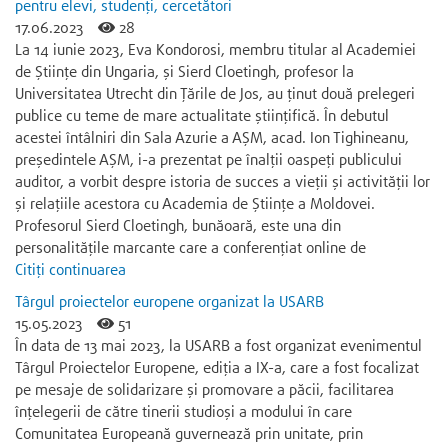
pentru elevi, studenți, cercetători
17.06.2023
28
La 14 iunie 2023, Eva Kondorosi, membru titular al Academiei
de Științe din Ungaria, și Sierd Cloetingh, profesor la
Universitatea Utrecht din Țările de Jos, au ținut două prelegeri
publice cu teme de mare actualitate științifică. În debutul
acestei întâlniri din Sala Azurie a AȘM, acad. Ion Tighineanu,
președintele AȘM, i-a prezentat pe înalții oaspeți publicului
auditor, a vorbit despre istoria de succes a vieții și activității lor
și relațiile acestora cu Academia de Științe a Moldovei.
Profesorul Sierd Cloetingh, bunăoară, este una din
personalitățile marcante care a conferențiat online de
Citiți continuarea
Târgul proiectelor europene organizat la USARB
15.05.2023
51
În data de 13 mai 2023, la USARB a fost organizat evenimentul
Târgul Proiectelor Europene, ediția a IX-a, care a fost focalizat
pe mesaje de solidarizare și promovare a păcii, facilitarea
înțelegerii de către tinerii studioși a modului în care
Comunitatea Europeană guvernează prin unitate, prin