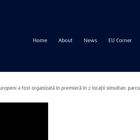
Home
About
News
EU Corner
Navigare
principală
Skip
to
main
content
openi a fost organizată în premieră în 2 locații simultan: parcu