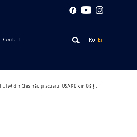
Contact
Ro
En
l UTM din Chișinău și scuarul USARB din Bălți.